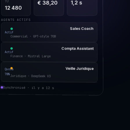
7J
1,2 s
€ 38,20
12 480
AGENTS ACTIFS
Sales Coach
Actif
Commercial · GPT-style 70B
Compta Assistant
Actif
Finance · Mistral Large
Veille Juridique
Quota
78%
Juridique · DeepSeek V3
Synchronisé · il y a 12 s