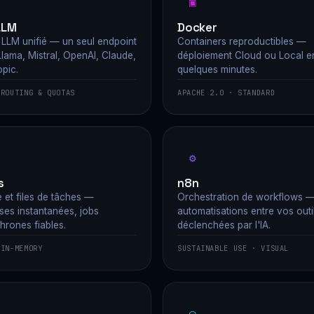
▣
LLM
Docker
 LLM unifié — un seul endpoint
Containers reproductibles —
lama, Mistral, OpenAI, Claude,
déploiement Cloud ou Local e
pic.
quelques minutes.
 ROUTING & QUOTAS
APACHE 2.0 · STANDARD
⚙
s
n8n
 et files de tâches —
Orchestration de workflows 
ses instantanées, jobs
automatisations entre vos outi
hrones fiables.
déclenchées par l'IA.
 IN-MEMORY
SUSTAINABLE USE · VISUAL
◯