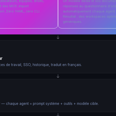
tilisateurs, équipes, droits,
Un modèle dédié lit vos docume
t des MCP, import
réponses au questionnaire d'on
ion. Zéro YAML, zéro CLI.
automatiquement chaque agent 
Résultat : des workspaces opti
génériques.
ur
 de travail, SSO, historique, traduit en français.
r — chaque agent = prompt système + outils + modèle cible.