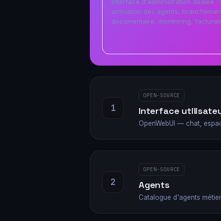
Interface d'administration dédiée : u
activation des agents, branchemen
documentaire, monitoring, facturat
OPEN-SOURCE
1
Interface utilisate
OpenWebUI — chat, espaces
OPEN-SOURCE
2
Agents
Catalogue d'agents métie