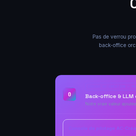
Pas de verrou pro
back-office or
COUCHE AC-CRÉATION — PR
0
Back-office & LLM 
Notre vraie valeur ajoutée
Console de pilotage AC-Créa