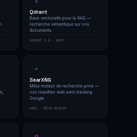
◇
Qdrant
Base vectorielle pour le RAG —
n
recherche sémantique sur vos
documents.
APACHE 2.0 · RUST
⌕
SearXNG
—
Méta-moteur de recherche privé —
ls,
vos requêtes web sans tracking
Google.
AGPL · MÉTA-MOTEUR
⛭