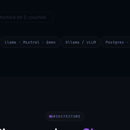
itecture en 5 couches
Llama · Mistral · Qwen
Ollama / vLLM
Postgres ·
ARCHITECTURE