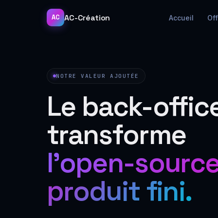
AC-Création
AC
Accueil
Of
NOTRE VALEUR AJOUTÉE
Le back-offic
transforme
l'open-source
produit fini.