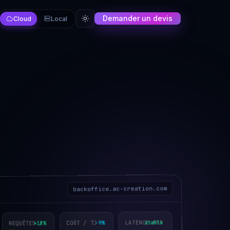
Demander un devis
Cloud
Local
backoffice.ac-creation.com
LATENCE P95
COÛT / 7J
stable
REQUÊTES /
−9%
+18%