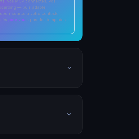
nts, vos MCP connectés, vos
boarding — puis adapte
open-source à votre contexte.
misés
pour vous
, pas des templates