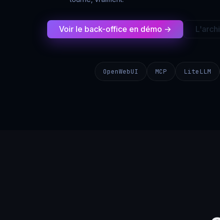
Voir le back-office en démo →
L'arch
OpenWebUI
MCP
LiteLLM