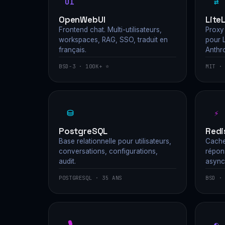
UI
⇄
OpenWebUI
Lite
Frontend chat. Multi-utilisateurs,
Proxy
workspaces, RAG, SSO, traduit en
pour L
français.
Anthro
BSD-3 · 100K+ ⭐
MIT ·
⛁
⚡
PostgreSQL
Redi
Base relationnelle pour utilisateurs,
Cache
conversations, configurations,
répon
audit.
async
POSTGRESQL · 35 ANS
BSD ·
🎙
◐