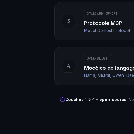
STANDARD OUVERT
3
Protocole MCP
Model Context Protocol — 
OPEN-WEIGHT
4
Modèles de langag
Llama, Mistral, Qwen, De
Couches 1 → 4 = open-source.
Vou