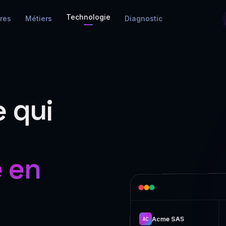
Technologie
fres
Métiers
Diagnostic
e qui
 en
Acme SAS
AC