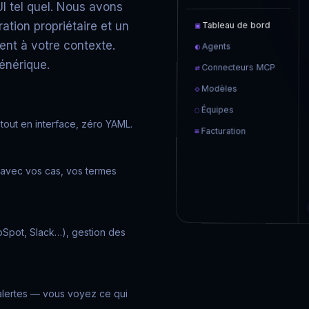
 tel quel. Nous avons
ation propriétaire et un
▣
Tableau de bord
nt à votre contexte.
◐
Agents
énérique.
⇄
Connecteurs MCP
◇
Modèles
◌
Équipes
— tout en interface, zéro YAML.
≡
Facturation
avec vos cas, vos termes
bSpot, Slack…), gestion des
 alertes — vous voyez ce qui